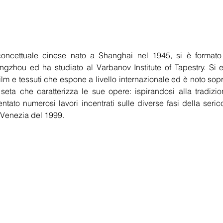
 concettuale cinese nato a Shanghai nel 1945, si è formato
zhou ed ha studiato al Varbanov Institute of Tapestry. Si es
 film e tessuti che espone a livello internazionale ed è noto sopra
ta che caratterizza le sue opere: ispirandosi alla tradizione
ntato numerosi lavori incentrati sulle diverse fasi della seric
 Venezia del 1999.