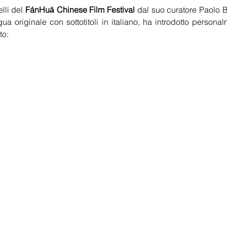
elli del 
FánHuā Chinese Film Festival
dal suo curatore Paolo Be
gua originale con sottotitoli in italiano, ha introdotto persona
o: 