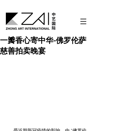
一瓣香心寄中华-佛罗伦萨
慈善拍卖晚宴
       受近期新冠疫情的影响，由 “佛罗伦