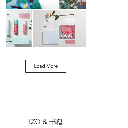
Load More
IZO & 书籍