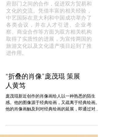
府部门之间的合作，促进双方贸易和
文化的交流。凭借丰富的相关经验，
中艺国际在意大利和中国成功举办了
各类会议，并在人才引进、企业考
察、商业合作等方面为双方相关机构
取得了实质性的进展，为宣传两国的
旅游文化以及文化遗产项目起到了推
进作用。
“折叠的肖像”庞茂琨 策展
人黄笃
庞茂琨新近创作的肖像画给人以一种熟悉的陌生
感。他的图像源于经典绘画，又疏离于经典绘画。
他的肖像画触及到对经典绘画的延展，即通过对经
典绘画的挪用和重置以达到解构和建构。庞茂琨之
所以用折叠的肖像，是因为它蕴涵其中的形象在时
间、空间上的并存或交错，甚至与他者的相遇和交
流。这种后现...